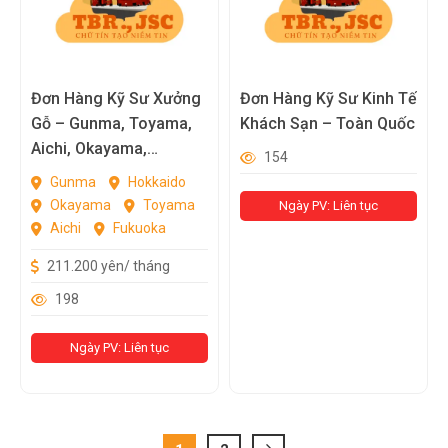
Đơn Hàng Kỹ Sư Xưởng
Đơn Hàng Kỹ Sư Kinh Tế
Gỗ – Gunma, Toyama,
Khách Sạn – Toàn Quốc
Aichi, Okayama,
154
Fukuoka, Hokkaido
Gunma
Hokkaido
Okayama
Toyama
Ngày PV: Liên tục
Aichi
Fukuoka
211.200 yên/ tháng
198
Ngày PV: Liên tục