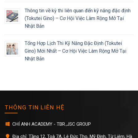
Thông tin về kỳ thi liên quan đến kỹ năng đặc định
(Tokutei Gino) – Cơ Hội Việc Làm Rộng Mở Tại
Nhật Bản
Tổng Hợp Lịch Thi Kỹ Năng Đặc Định (Tokutei
Gino) Mới Nhất – Cơ Hội Việc Làm Rộng Mở Tại
Nhật Bản
THÔNG TIN LIÊN HỆ
CHÍ ANH ACADEMY - TBR.,JSC GROUP
Địa chỉ: Tầng 12, Toà 7A, Lê Đức Thọ, Mỹ Đình, Từ Liêm, Hà