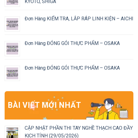
KYOTO, SHIGA
Đơn Hàng KIỂM TRA, LẮP RÁP LINH KIỆN – AICHI
Đơn Hàng ĐÓNG GÓI THỰC PHẨM – OSAKA
Đơn Hàng ĐÓNG GÓI THỰC PHẨM – OSAKA
BÀI VIẾT MỚI NHẤT
CẬP NHẬT PHẦN THI TAY NGHỀ THẠCH CAO ĐẦY
KỊCH TÍNH (29/05/2026)