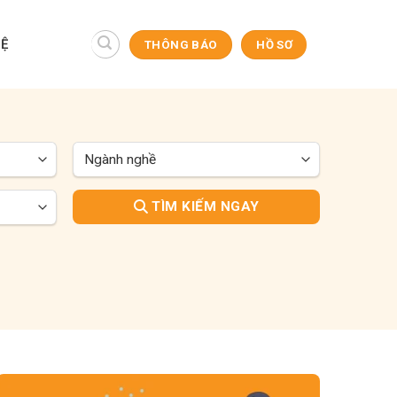
HỆ
THÔNG BÁO
HỒ SƠ
TÌM KIẾM NGAY