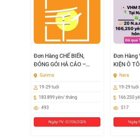
Đơn Hàng CHẾ BIẾN,
Đơn Hàng VHM SX LINH
ĐÓNG GÓI HÁ CẢO –
KIỆN Ô TÔ
GUNMA
Gunma
Nara
19-29 tuổi
19-29 tuổi
183.899 yên/ tháng
166.250 yê
493
517
Ngày PV: 07/05/2026
Ngày P