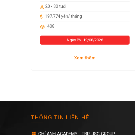
20 - 30 tuổi
197.774 yên/ tháng
408
Ngày PV: 19/08/2026
Xem thêm
THÔNG TIN LIÊN HỆ
CHÍ ANH ACADEMY - TBR.,JSC GROUP