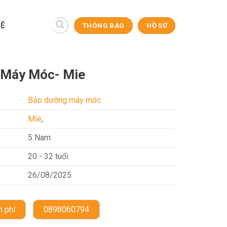
HỆ
THÔNG BÁO
HỒ SƠ
 Máy Móc- Mie
Bảo dưỡng máy móc
Mie
,
5 Nam
20 - 32 tuổi
26/08/2025
 phí
0898060794