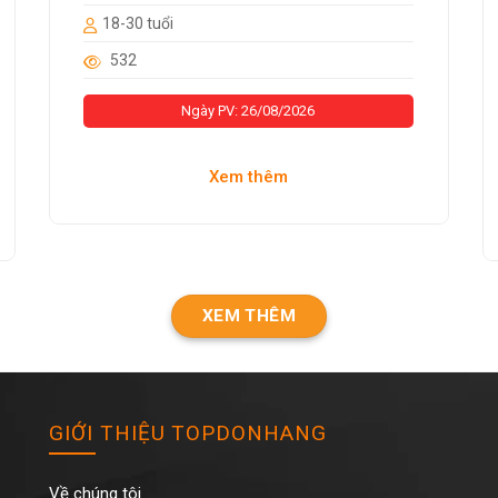
18-30 tuổi
532
Ngày PV: 26/08/2026
Xem thêm
XEM THÊM
GIỚI THIỆU TOPDONHANG
Về chúng tôi