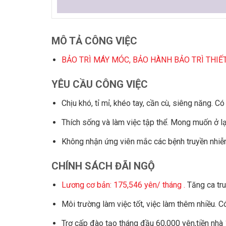
MÔ TẢ CÔNG VIỆC
BẢO TRÌ MÁY MÓC, BẢO HÀNH BẢO TRÌ THIẾT
YÊU CẦU CÔNG VIỆC
Chịu khó, tỉ mỉ, khéo tay, cần cù, siêng năng. Có
Thích sống và làm việc tập thể. Mong muốn ở lại
Không nhận ứng viên mắc các bệnh truyền nhi
CHÍNH SÁCH ĐÃI NGỘ
Lương cơ bản: 175,546 yên/ tháng .
Tăng ca tru
Môi trường làm việc tốt, việc làm thêm nhiều. 
Trợ cấp đào tạo tháng đầu 60,000 yên,tiền nhà