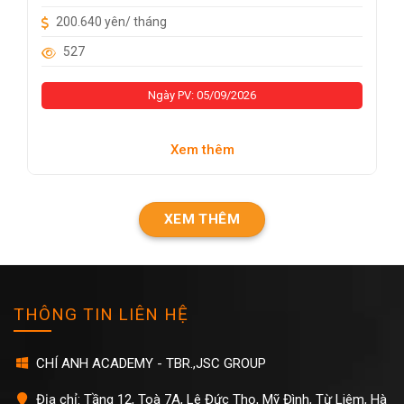
200.640 yên/ tháng
527
Ngày PV: 05/09/2026
Xem thêm
XEM THÊM
THÔNG TIN LIÊN HỆ
CHÍ ANH ACADEMY - TBR.,JSC GROUP
Địa chỉ: Tầng 12, Toà 7A, Lê Đức Thọ, Mỹ Đình, Từ Liêm, Hà