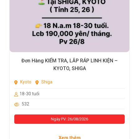
Đơn Hàng KIỂM TRA, LẮP RÁP LINH KIỆN –
KYOTO, SHIGA
Kyoto
Shiga
18-30 tuổi
532
Ngày PV: 26/08/2026
Xem thêm