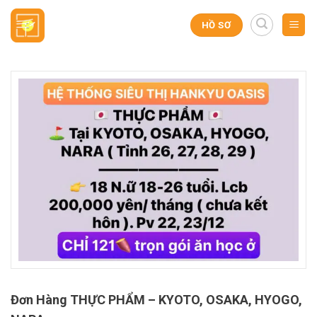
Skip
to
HỒ SƠ
content
Đơn Hàng THỰC PHẨM – KYOTO, OSAKA, HYOGO,