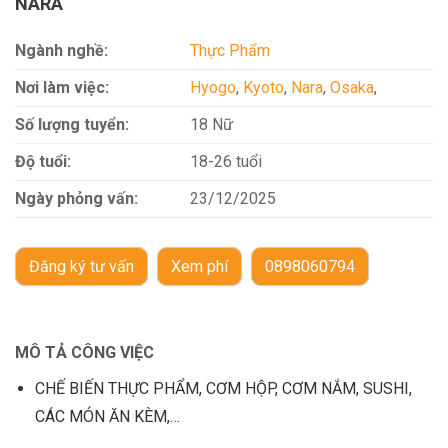
NARA
Ngành nghề:
Thực Phẩm
Nơi làm việc:
Hyogo
,
Kyoto
,
Nara
,
Osaka
,
Số lượng tuyển:
18 Nữ
Độ tuổi:
18-26 tuổi
Ngày phỏng vấn:
23/12/2025
Đăng ký tư vấn
Xem phí
0898060794
MÔ TẢ CÔNG VIỆC
CHẾ BIẾN THỰC PHẨM, CƠM HỘP, CƠM NẮM, SUSHI,
CÁC MÓN ĂN KÈM,…