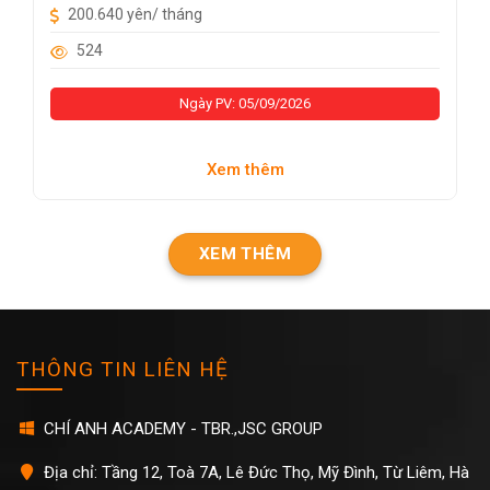
200.640 yên/ tháng
524
Ngày PV: 05/09/2026
Xem thêm
XEM THÊM
THÔNG TIN LIÊN HỆ
CHÍ ANH ACADEMY - TBR.,JSC GROUP
Địa chỉ: Tầng 12, Toà 7A, Lê Đức Thọ, Mỹ Đình, Từ Liêm, Hà