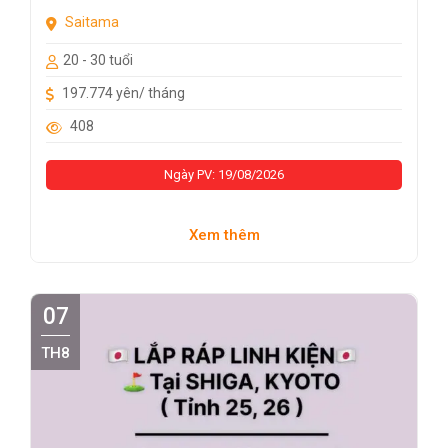
Saitama
20 - 30 tuổi
197.774 yên/ tháng
408
Ngày PV: 19/08/2026
Xem thêm
07
TH8