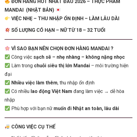
ĐƠN HÀNG HOT NHẤT ĐẦU 2026 – THỰC PHẨM
MANDAI (NHẬT BẢN)
VIỆC NHẸ – THU NHẬP ỔN ĐỊNH – LÀM LÂU DÀI
SỐ LƯỢNG CÓ HẠN – NỮ TỪ 18 – 32 TUỔI
VÌ SAO BẠN NÊN CHỌN ĐƠN HÀNG MANDAI ?
Công việc
sạch sẽ – nhẹ nhàng – không nặng nhọc
Làm trong
chuỗi siêu thị lớn Mandai
– môi trường hiện
đại
Nhiều việc làm thêm
, thu nhập ổn định
Có nhiều
lao động Việt Nam
đang làm việc → dễ hòa
nhập
Phù hợp với bạn nữ
muốn đi Nhật an toàn, lâu dài
CÔNG VIỆC CỤ THỂ