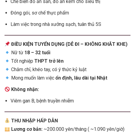
Chế biến đồ ăn sẵn, đồ ăn kèm cho siêu thị
Đóng gói, sơ chế thực phẩm
Làm việc trong nhà xưởng sạch, tuân thủ 5S
ĐIỀU KIỆN TUYỂN DỤNG (DỄ ĐI – KHÔNG KHẮT KHE)
Nữ từ
18 – 32 tuổi
Tốt nghiệp
THPT trở lên
Chăm chỉ, khéo tay, có ý thức kỷ luật
Mong muốn làm việc
ổn định, lâu dài tại Nhật
Không nhận:
Viêm gan B, bệnh truyền nhiễm
THU NHẬP HẤP DẪN
Lương cơ bản:
~200.000 yên/tháng ( ~1.090 yên/giờ)