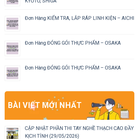
KYOTO, SHIGA
Đơn Hàng KIỂM TRA, LẮP RÁP LINH KIỆN – AICHI
Đơn Hàng ĐÓNG GÓI THỰC PHẨM – OSAKA
Đơn Hàng ĐÓNG GÓI THỰC PHẨM – OSAKA
BÀI VIẾT MỚI NHẤT
CẬP NHẬT PHẦN THI TAY NGHỀ THẠCH CAO ĐẦY
KỊCH TÍNH (29/05/2026)