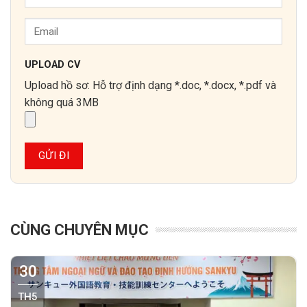
UPLOAD CV
Upload hồ sơ: Hỗ trợ định dạng *.doc, *.docx, *.pdf và
không quá 3MB
CÙNG CHUYÊN MỤC
30
TH5