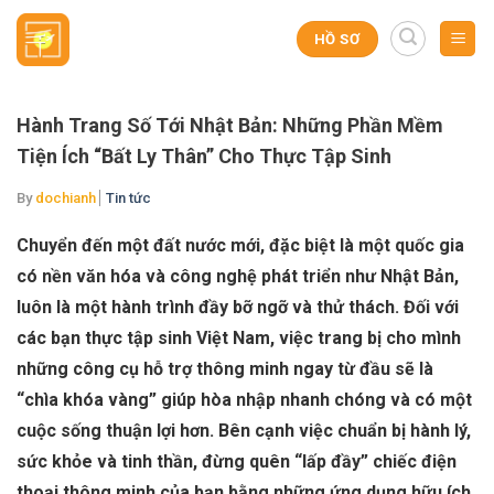
Skip
to
HỒ SƠ
content
Hành Trang Số Tới Nhật Bản: Những Phần Mềm
Tiện Ích “Bất Ly Thân” Cho Thực Tập Sinh
By
dochianh
Tin tức
Chuyển đến một đất nước mới, đặc biệt là một quốc gia
có nền văn hóa và công nghệ phát triển như Nhật Bản,
luôn là một hành trình đầy bỡ ngỡ và thử thách. Đối với
các bạn thực tập sinh Việt Nam, việc trang bị cho mình
những công cụ hỗ trợ thông minh ngay từ đầu sẽ là
“chìa khóa vàng” giúp hòa nhập nhanh chóng và có một
cuộc sống thuận lợi hơn. Bên cạnh việc chuẩn bị hành lý,
sức khỏe và tinh thần, đừng quên “lấp đầy” chiếc điện
thoại thông minh của bạn bằng những ứng dụng hữu ích