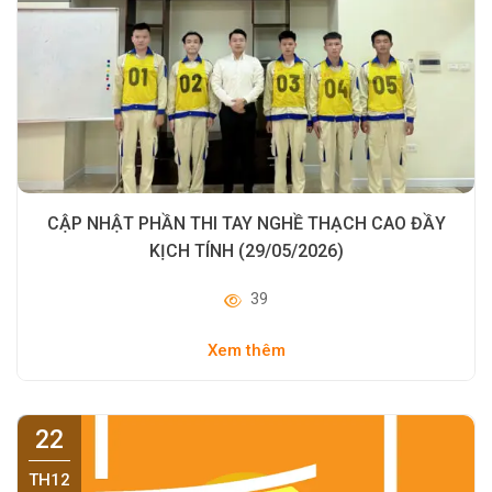
CẬP NHẬT PHẦN THI TAY NGHỀ THẠCH CAO ĐẦY
KỊCH TÍNH (29/05/2026)
39
Xem thêm
22
TH12