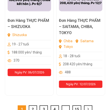
Đơn Hàng THỰC PHẨM
Đơn Hàng THỰC PHẨM
– SHIZUOKA
– SAITAMA, CHIBA,
TOKYO
Shizuoka
Chiba
Saitama
19 - 27 tuổi
Tokyo
188.000 yên/ tháng
18 - 28 tuổi
370
208.420 yên/tháng
488
Ngày PV: 06/07/2026
Ngày PV: 12/07/2026
1
2
3
4
…
15