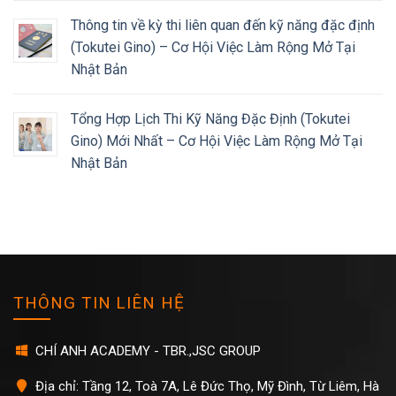
Thông tin về kỳ thi liên quan đến kỹ năng đặc định
(Tokutei Gino) – Cơ Hội Việc Làm Rộng Mở Tại
Nhật Bản
Tổng Hợp Lịch Thi Kỹ Năng Đặc Định (Tokutei
Gino) Mới Nhất – Cơ Hội Việc Làm Rộng Mở Tại
Nhật Bản
THÔNG TIN LIÊN HỆ
CHÍ ANH ACADEMY - TBR.,JSC GROUP
Địa chỉ: Tầng 12, Toà 7A, Lê Đức Thọ, Mỹ Đình, Từ Liêm, Hà