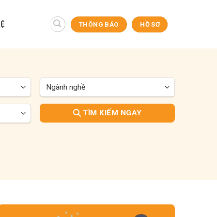
HỆ
THÔNG BÁO
HỒ SƠ
TÌM KIẾM NGAY