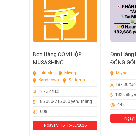
Đơn Hàng CƠM HỘP
Đơn Hàng 
MUSASHINO
ĐÓNG GÓI
MIYAGI
Fukuoka
Miyagi
Miyagi
Kanagawa
Saitama
18 - 30 tuổ
18 - 32 tuổi
182.688 y
185.000-216.000 yên/ tháng
442
608
Ngày P
Ngày PV: 15, 16/06/2026