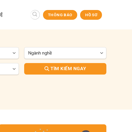
HỆ
THÔNG BÁO
HỒ SƠ
TÌM KIẾM NGAY