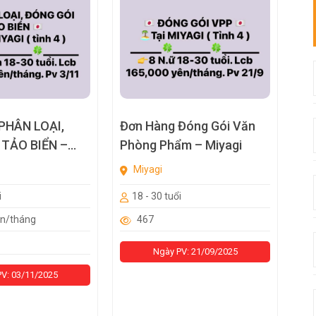
PHÂN LOẠI,
Đơn Hàng Đóng Gói Văn
 TẢO BIỂN –
Phòng Phẩm – Miyagi
Miyagi
i
18 - 30 tuổi
ên/tháng
467
Ngày PV: 21/09/2025
V: 03/11/2025