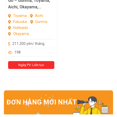
Gỗ – Gunma, Toyama,
Aichi, Okayama,
Fukuoka, Hokkaido
Toyama
Aichi
Fukuoka
Gunma
Hokkaido
Okayama
211.200 yên/ tháng
198
Ngày PV: Liên tục
ĐƠN HÀNG MỚI NHẤT