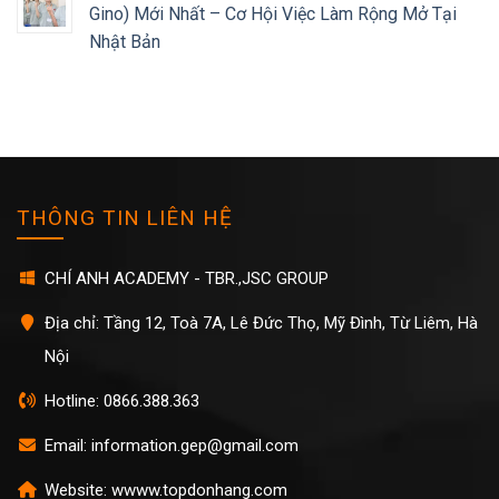
Gino) Mới Nhất – Cơ Hội Việc Làm Rộng Mở Tại
Nhật Bản
THÔNG TIN LIÊN HỆ
CHÍ ANH ACADEMY - TBR.,JSC GROUP
Địa chỉ: Tầng 12, Toà 7A, Lê Đức Thọ, Mỹ Đình, Từ Liêm, Hà
Nội
Hotline: 0866.388.363
Email: information.gep@gmail.com
Website: wwww.topdonhang.com