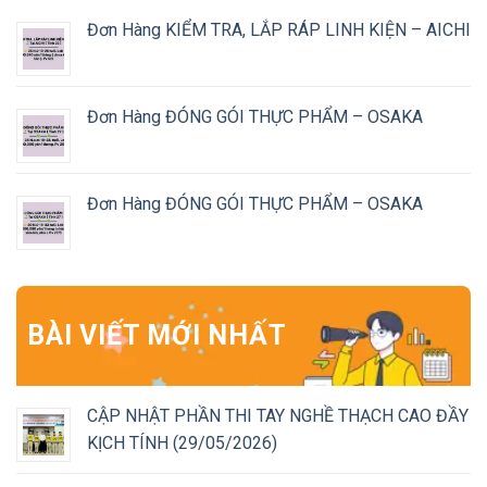
Đơn Hàng KIỂM TRA, LẮP RÁP LINH KIỆN – AICHI
Đơn Hàng ĐÓNG GÓI THỰC PHẨM – OSAKA
Đơn Hàng ĐÓNG GÓI THỰC PHẨM – OSAKA
BÀI VIẾT MỚI NHẤT
CẬP NHẬT PHẦN THI TAY NGHỀ THẠCH CAO ĐẦY
KỊCH TÍNH (29/05/2026)