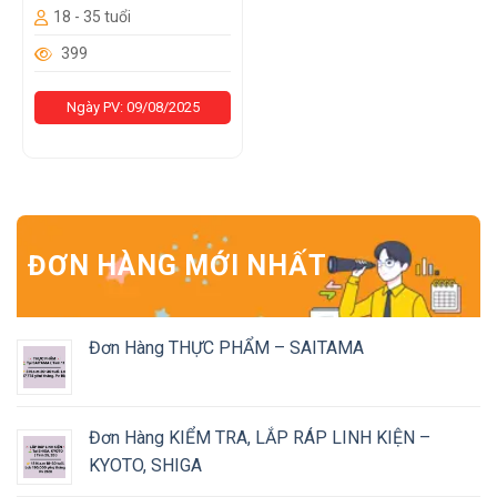
18 - 35 tuổi
399
Ngày PV: 09/08/2025
ĐƠN HÀNG MỚI NHẤT
Đơn Hàng THỰC PHẨM – SAITAMA
Đơn Hàng KIỂM TRA, LẮP RÁP LINH KIỆN –
KYOTO, SHIGA