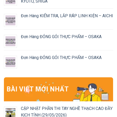
KYOTO, SHIGA
Đơn Hàng KIỂM TRA, LẮP RÁP LINH KIỆN – AICHI
Đơn Hàng ĐÓNG GÓI THỰC PHẨM – OSAKA
Đơn Hàng ĐÓNG GÓI THỰC PHẨM – OSAKA
BÀI VIẾT MỚI NHẤT
CẬP NHẬT PHẦN THI TAY NGHỀ THẠCH CAO ĐẦY
KỊCH TÍNH (29/05/2026)