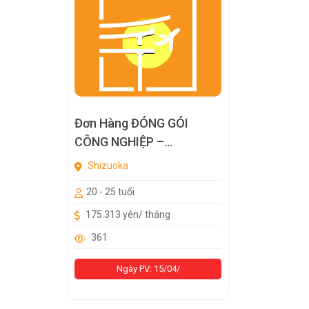
Đơn Hàng ĐÓNG GÓI
CÔNG NGHIỆP –
SHIZUOKA
Shizuoka
20 - 25 tuổi
175.313 yên/ tháng
361
Ngày PV: 15/04/