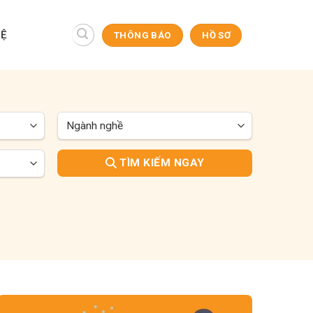
HỆ
THÔNG BÁO
HỒ SƠ
TÌM KIẾM NGAY