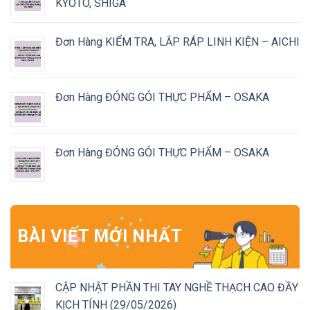
KYOTO, SHIGA
Đơn Hàng KIỂM TRA, LẮP RÁP LINH KIỆN – AICHI
Đơn Hàng ĐÓNG GÓI THỰC PHẨM – OSAKA
Đơn Hàng ĐÓNG GÓI THỰC PHẨM – OSAKA
BÀI VIẾT MỚI NHẤT
CẬP NHẬT PHẦN THI TAY NGHỀ THẠCH CAO ĐẦY
KỊCH TÍNH (29/05/2026)