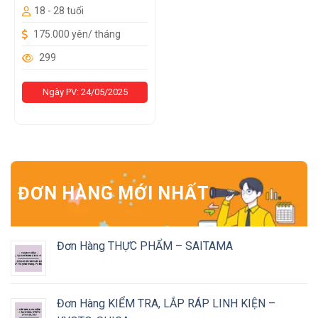
18 - 28 tuổi
175.000 yên/ tháng
299
Ngày PV: 24/05/2025
ĐƠN HÀNG MỚI NHẤT
Đơn Hàng THỰC PHẨM – SAITAMA
Đơn Hàng KIỂM TRA, LẮP RÁP LINH KIỆN –