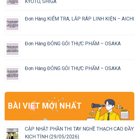
KYOTO, SHIGA
Đơn Hàng KIỂM TRA, LẮP RÁP LINH KIỆN – AICHI
Đơn Hàng ĐÓNG GÓI THỰC PHẨM – OSAKA
Đơn Hàng ĐÓNG GÓI THỰC PHẨM – OSAKA
BÀI VIẾT MỚI NHẤT
CẬP NHẬT PHẦN THI TAY NGHỀ THẠCH CAO ĐẦY
KỊCH TÍNH (29/05/2026)