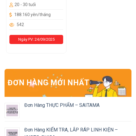
20 - 30 tuổi
188.160 yên/tháng
542
Ngày PV: 24/09/2025
ĐƠN HÀNG MỚI NHẤT
Đơn Hàng THỰC PHẨM – SAITAMA
Đơn Hàng KIỂM TRA, LẮP RÁP LINH KIỆN –