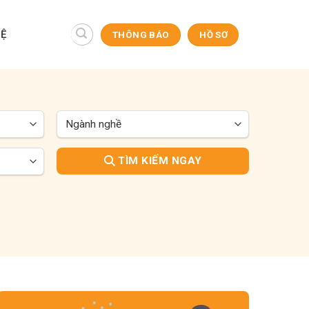
HỆ
THÔNG BÁO
HỒ SƠ
TÌM KIẾM NGAY