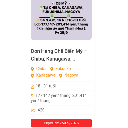
Đơn Hàng Chế Biến Mỳ –
Chiba, Kanagawa,
Fukushima, Nagoya
Chiba
Fukuoka
Kanagawa
Nagoya
18 - 31 tuổi
177.147 yên/ tháng, 201.414
yên/ tháng
420
Ngày PV: 25/09/2025