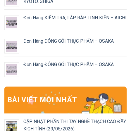
KYOTO, SHIGA
Đơn Hàng KIỂM TRA, LẮP RÁP LINH KIỆN – AICHI
Đơn Hàng ĐÓNG GÓI THỰC PHẨM – OSAKA
Đơn Hàng ĐÓNG GÓI THỰC PHẨM – OSAKA
BÀI VIẾT MỚI NHẤT
CẬP NHẬT PHẦN THI TAY NGHỀ THẠCH CAO ĐẦY
KỊCH TÍNH (29/05/2026)