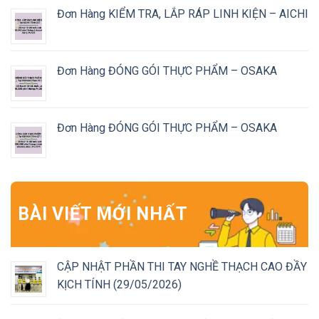
Đơn Hàng KIỂM TRA, LẮP RÁP LINH KIỆN – AICHI
Đơn Hàng ĐÓNG GÓI THỰC PHẨM – OSAKA
Đơn Hàng ĐÓNG GÓI THỰC PHẨM – OSAKA
BÀI VIẾT MỚI NHẤT
CẬP NHẬT PHẦN THI TAY NGHỀ THẠCH CAO ĐẦY
KỊCH TÍNH (29/05/2026)