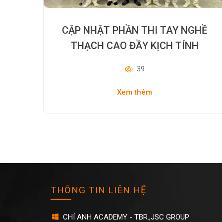
CẬP NHẬT PHẦN THI TAY NGHỀ
THẠCH CAO ĐẦY KỊCH TÍNH
(29/05/2026)
39
Xem thêm
THÔNG TIN LIÊN HỆ
CHÍ ANH ACADEMY - TBR.,JSC GROUP