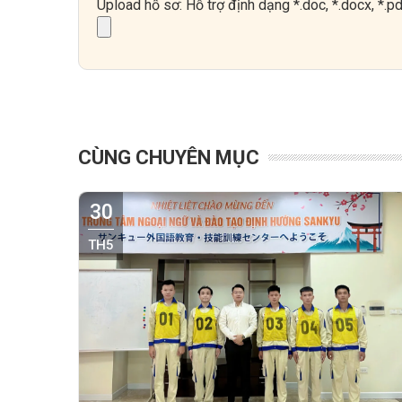
Upload hồ sơ: Hỗ trợ định dạng *.doc, *.docx, *.
CÙNG CHUYÊN MỤC
30
TH5