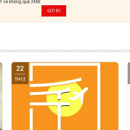
pdf và không quá 3MB
22
TH12