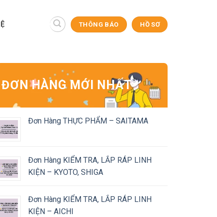
HỆ
THÔNG BÁO
HỒ SƠ
ĐƠN HÀNG MỚI NHẤT
Đơn Hàng THỰC PHẨM – SAITAMA
Đơn Hàng KIỂM TRA, LẮP RÁP LINH
KIỆN – KYOTO, SHIGA
Đơn Hàng KIỂM TRA, LẮP RÁP LINH
KIỆN – AICHI