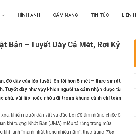
G
HÌNH ẢNH
CẨM NANG
TIN TỨC
LIÊN 
ật Bản – Tuyết Dày Cả Mét, Rơi Kỷ
, độ dày của lớp tuyết lên tới hơn 5 mét – thực sự rất
h. Tuyết dày như vậy khiến người ta cảm nhận được từ
che phủ, vùi lấp hoặc nhòa đi trong khung cảnh chỉ toàn
 xóa, khiến người dân vất vả đào bới để tìm những chiếc ô
ơ quan khí tượng Nhật Bản (JMA) miêu tả rằng trong mùa
 khí lạnh “mạnh nhất trong nhiều năm”, theo trang
The