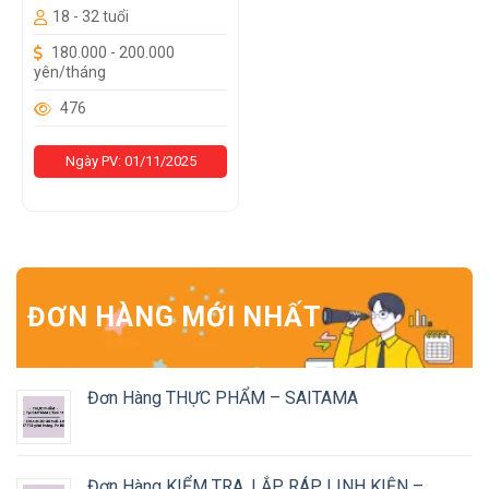
18 - 32 tuổi
180.000 - 200.000
yên/tháng
476
Ngày PV: 01/11/2025
ĐƠN HÀNG MỚI NHẤT
Đơn Hàng THỰC PHẨM – SAITAMA
Đơn Hàng KIỂM TRA, LẮP RÁP LINH KIỆN –