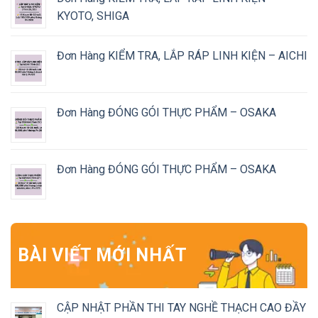
KYOTO, SHIGA
Đơn Hàng KIỂM TRA, LẮP RÁP LINH KIỆN – AICHI
Đơn Hàng ĐÓNG GÓI THỰC PHẨM – OSAKA
Đơn Hàng ĐÓNG GÓI THỰC PHẨM – OSAKA
BÀI VIẾT MỚI NHẤT
CẬP NHẬT PHẦN THI TAY NGHỀ THẠCH CAO ĐẦY