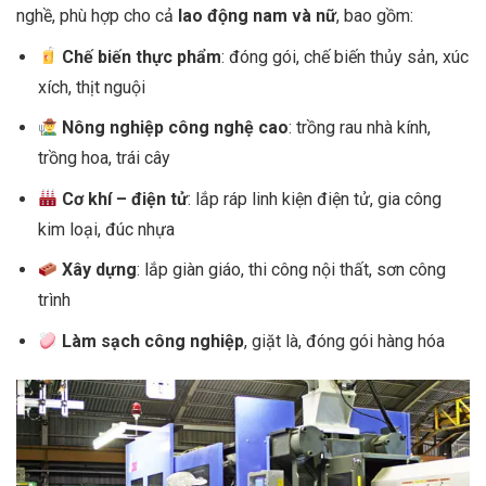
nghề, phù hợp cho cả
lao
độ
ng nam và n
ữ
, bao gồm:
Ch
ế
bi
ế
n th
ự
c ph
ẩ
m
: đóng gói, chế biến thủy sản, xúc
xích, thịt nguội
Nông nghi
ệ
p công ngh
ệ
cao
: trồng rau nhà kính,
trồng hoa, trái cây
C
ơ
khí –
đ
i
ệ
n t
ử
: lắp ráp linh kiện điện tử, gia công
kim loại, đúc nhựa
Xây d
ự
ng
: lắp giàn giáo, thi công nội thất, sơn công
trình
Làm s
ạ
ch công nghi
ệ
p
, giặt là, đóng gói hàng hóa