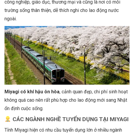
công nghiệp, giáo dục, thương mại và cũng là nơi có môi
trường sống thân thiện, dễ thích nghi cho lao động nước
ngoài.
Miyagi có khí h
ậ
u ôn hòa
, cảnh quan đẹp, chi phí sinh hoạt
không quá cao nên rất phù hợp cho lao động mới sang Nhật
ổn định cuộc sống.
CÁC NGÀNH NGH
Ề
TUY
Ể
N D
Ụ
NG T
Ạ
I MIYAGI
Tỉnh Miyagi hiện có nhu cầu tuyển dụng lớn ở nhiều ngành