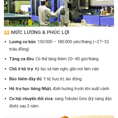
M
Ứ
C L
ƯƠ
NG & PHÚC L
Ợ
I
L
ươ
ng c
ơ
b
ả
n
: 150.000 – 180.000 yên/tháng (~27–32
triệu đồng)
T
ă
ng ca
đề
u
: Có thể tăng thêm 20–40 giờ/tháng
Ch
ỗ
ở
h
ỗ
tr
ợ
: Ký túc xá tiện nghi, gần nơi làm việc
B
ả
o hi
ể
m
đầ
y
đủ
: Y tế, hưu trí, lao động
H
ỗ
tr
ợ
h
ọ
c ti
ế
ng Nh
ậ
t
, định hướng trước khi xuất cảnh
C
ơ
h
ộ
i chuy
ể
n
đổ
i visa
: sang Tokutei Gino (kỹ năng đặc
định) sau 3 năm