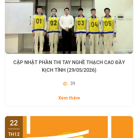
CẬP NHẬT PHẦN THI TAY NGHỀ THẠCH CAO ĐẦY
KỊCH TÍNH (29/05/2026)
39
Xem thêm
22
TH12