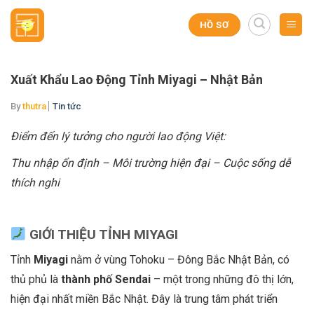
Skip
to
HỒ SƠ
content
Xuất Khẩu Lao Động Tỉnh Miyagi – Nhật Bản
By
thutra
Tin tức
Điểm đến lý tưởng cho người lao động Việt:
Thu nhập ổn định – Môi trường hiện đại – Cuộc sống dễ
thích nghi
GI
Ớ
I THI
Ệ
U T
Ỉ
NH MIYAGI
Tỉnh
Miyagi
nằm ở vùng Tohoku – Đông Bắc Nhật Bản, có
thủ phủ là
thành ph
ố
Sendai
– một trong những đô thị lớn,
hiện đại nhất miền Bắc Nhật. Đây là trung tâm phát triển