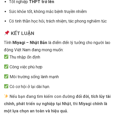
Tốt nghiệp
THPT tr
ở
lên
Sức khỏe tốt, không mắc bệnh truyền nhiễm
Có tinh thần học hỏi, trách nhiệm, tác phong nghiêm túc
K
Ế
T LU
Ậ
N
Tỉnh
Miyagi – Nh
ậ
t B
ả
n
là điểm đến lý tưởng cho người lao
động Việt Nam đang mong muốn:
Thu nhập ổn định
Công việc phù hợp
Môi trường sống lành mạnh
Có cơ hội ở lại dài hạn.
Nếu bạn đang tìm kiếm con đường
đổ
i
đờ
i, tích l
ũ
y tài
chính, phát tri
ể
n s
ự
nghi
ệ
p t
ạ
i Nh
ậ
t
, thì
Miyagi chính là
m
ộ
t l
ự
a ch
ọ
n an toàn và hi
ệ
u qu
ả
.