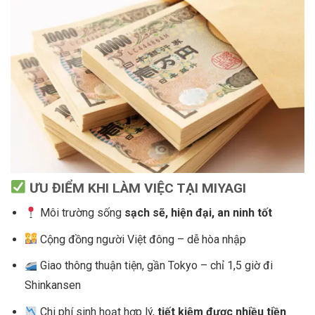
Ư
U
Đ
I
Ể
M KHI LÀM VI
Ệ
C T
Ạ
I MIYAGI
Môi trường sống
s
ạ
ch s
ẽ
, hi
ệ
n
đạ
i, an ninh t
ố
t
Cộng đồng người Việt đông – dễ hòa nhập
Giao thông thuận tiện, gần Tokyo – chỉ 1,5 giờ đi
Shinkansen
Chi phí sinh hoạt hợp lý,
ti
ế
t ki
ệ
m
đượ
c nhi
ề
u ti
ề
n