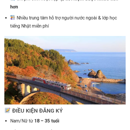
h
ơ
n
Nhiều trung tâm hỗ trợ người nước ngoài & lớp học
tiếng Nhật miễn phí
Đ
I
Ề
U KI
Ệ
N
ĐĂ
NG KÝ
Nam/Nữ từ
18 – 35 tu
ổ
i