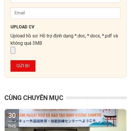
UPLOAD CV
Upload hồ sơ: Hỗ trợ định dạng *.doc, *.docx, *.pdf và
không quá 3MB
CÙNG CHUYÊN MỤC
30
TH5