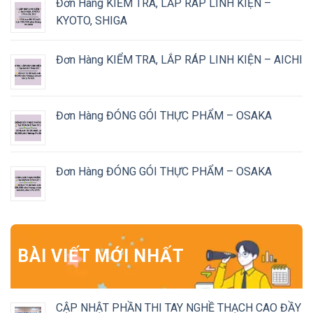
Đơn Hàng KIỂM TRA, LẮP RÁP LINH KIỆN –
KYOTO, SHIGA
Đơn Hàng KIỂM TRA, LẮP RÁP LINH KIỆN – AICHI
Đơn Hàng ĐÓNG GÓI THỰC PHẨM – OSAKA
Đơn Hàng ĐÓNG GÓI THỰC PHẨM – OSAKA
BÀI VIẾT MỚI NHẤT
CẬP NHẬT PHẦN THI TAY NGHỀ THẠCH CAO ĐẦY