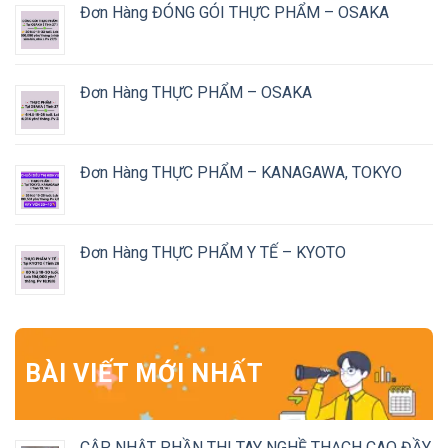
Đơn Hàng ĐÓNG GÓI THỰC PHẨM – OSAKA
Đơn Hàng THỰC PHẨM – OSAKA
Đơn Hàng THỰC PHẨM – KANAGAWA, TOKYO
Đơn Hàng THỰC PHẨM Y TẾ – KYOTO
BÀI VIẾT MỚI NHẤT
CẬP NHẬT PHẦN THI TAY NGHỀ THẠCH CAO ĐẦY